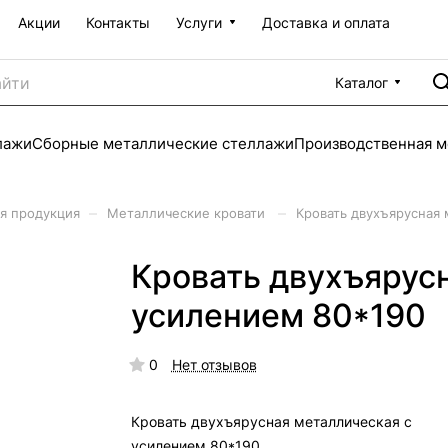
Акции
Контакты
Услуги
Доставка и оплата
Каталог
лажи
Сборные металлические стеллажи
Производственная м
–
–
я продукция
Металлические кровати
Кровать двухъярусная 
Кровать двухъярус
усилением 80*190
0
Нет отзывов
Кровать двухъярусная металлическая с
усилением 80*190