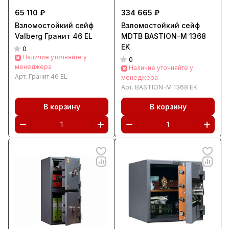
65 110 ₽
334 665 ₽
Взломостойкий сейф
Взломостойкий сейф
Valberg Гранит 46 EL
MDTB BASTION-M 1368
EK
0
Наличие уточняйте у
0
менеджера
Наличие уточняйте у
Арт.
Гранит 46 EL
менеджера
Арт.
BASTION-M 1368 EK
В корзину
В корзину