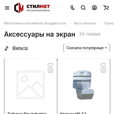
–
–
Металлическая мебель Владивосток
Весь каталог
Прои
Аксессуары на экран
34 товара
Фильтр
Сначала популярные
Табурет Pro industria
Крючок HK 4.1