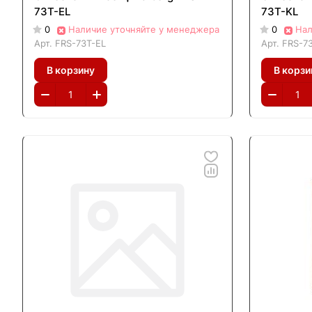
73Т-EL
73Т-KL
0
Наличие уточняйте у менеджера
0
Нал
Арт.
FRS-73Т-EL
Арт.
FRS-7
В корзину
В корзи