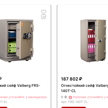
₽
187 802 ₽
кий сейф Valberg FRS-
Огнестойкий сейф Valber
140Т-CL
ичие уточняйте у менеджера
0
Наличие уточняйте у
6T-EL
Арт.
FRS-140Т-CL