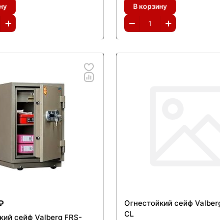
ну
В корзину
Огнестойкий сейф Valber
₽
CL
кий сейф Valberg FRS-