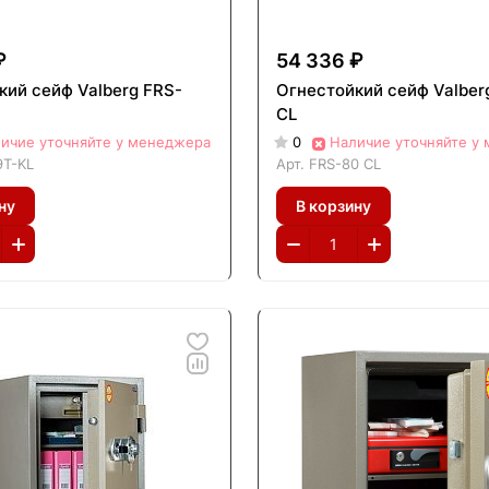
₽
54 336 ₽
кий сейф Valberg FRS-
Огнестойкий сейф Valber
CL
ичие уточняйте у менеджера
0
Наличие уточняйте у
9T-KL
Арт.
FRS-80 CL
ну
В корзину