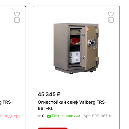
45 345 ₽
g FRS-
Огнестойкий сейф Valberg FRS-
66T-KL
 менеджера
0
Есть в наличии
Арт.
FRS-66T-KL