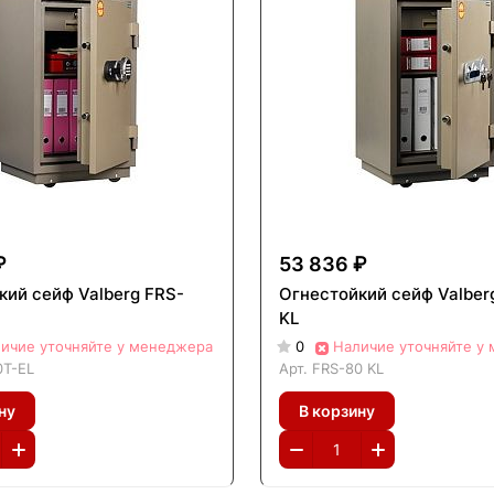
₽
53 836 ₽
кий сейф Valberg FRS-
Огнестойкий сейф Valber
KL
ичие уточняйте у менеджера
0
Наличие уточняйте у
0T-EL
Арт.
FRS-80 KL
ну
В корзину