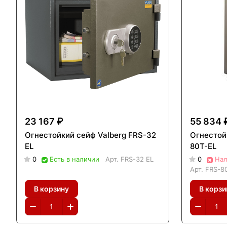
23 167 ₽
55 834 
Огнестойкий сейф Valberg FRS-32
Огнестой
ЕL
80T-EL
0
Есть в наличии
Арт.
FRS-32 ЕL
0
Нал
Арт.
FRS-8
В корзину
В корзи