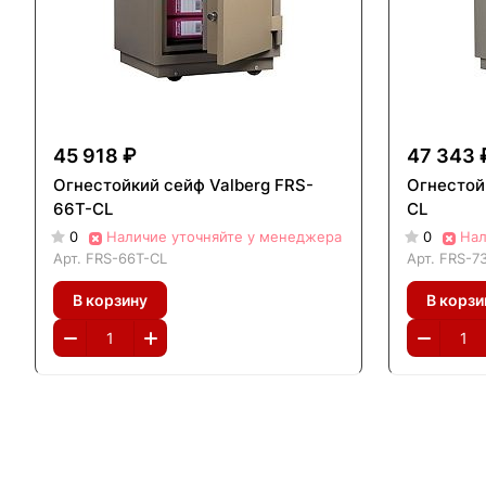
45 918 ₽
47 343 
Огнестойкий сейф Valberg FRS-
Огнестой
66T-CL
CL
0
Наличие уточняйте у менеджера
0
Нал
Арт.
FRS-66T-CL
Арт.
FRS-7
В корзину
В корзи