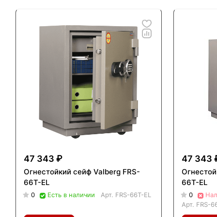
47 343 ₽
47 343 
Огнестойкий сейф Valberg FRS-
Огнестой
66T-EL
66T-EL
0
Есть в наличии
Арт.
FRS-66T-EL
0
Нал
Арт.
FRS-6