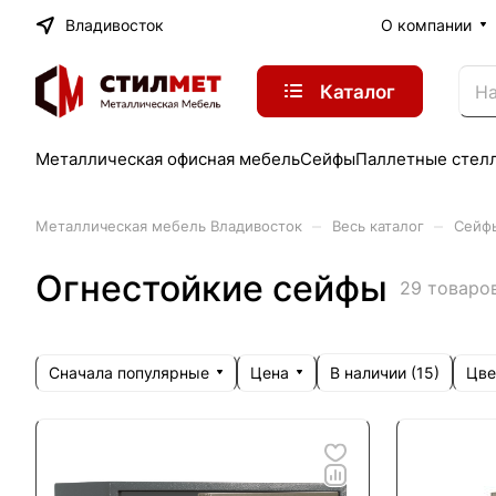
Владивосток
О компании
Каталог
Металлическая офисная мебель
Сейфы
Паллетные стел
–
–
Металлическая мебель Владивосток
Весь каталог
Сейф
Огнестойкие сейфы
29 товаро
Сначала популярные
Цена
Цве
В наличии (
15
)