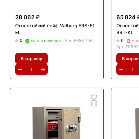
28 062 ₽
65 824 
Огнестойкий сейф Valberg FRS-51
Огнестой
EL
99T-KL
0
Есть в наличии
Арт.
FRS-51 EL
0
Нал
Арт.
FRS-9
В корзину
В корзи