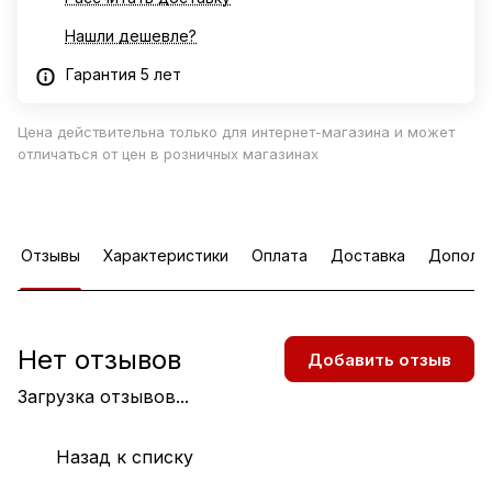
Нашли дешевле?
Гарантия 5 лет
Цена действительна только для интернет-магазина и может
отличаться от цен в розничных магазинах
Отзывы
Характеристики
Оплата
Доставка
Дополн
Нет отзывов
Добавить отзыв
Загрузка отзывов...
Назад к списку