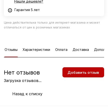
Нашли дешевле?
Гарантия 5 лет
Цена действительна только для интернет-магазина и может
отличаться от цен в розничных магазинах
Отзывы
Характеристики
Оплата
Доставка
Дополн
Нет отзывов
Добавить отзыв
Загрузка отзывов...
Назад к списку