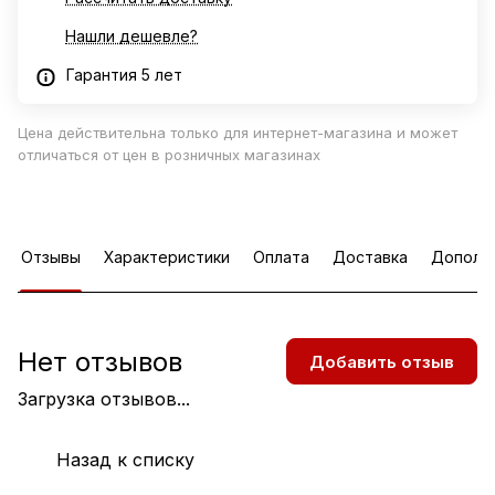
Нашли дешевле?
Гарантия 5 лет
Цена действительна только для интернет-магазина и может
отличаться от цен в розничных магазинах
Отзывы
Характеристики
Оплата
Доставка
Дополн
Нет отзывов
Добавить отзыв
Загрузка отзывов...
Назад к списку