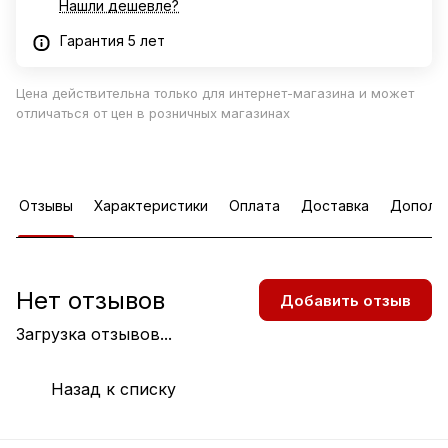
Нашли дешевле?
Гарантия 5 лет
Цена действительна только для интернет-магазина и может
отличаться от цен в розничных магазинах
Отзывы
Характеристики
Оплата
Доставка
Дополн
Нет отзывов
Добавить отзыв
Загрузка отзывов...
Назад к списку