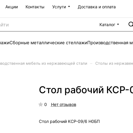
Акции
Контакты
Услуги
Доставка и оплата
Каталог
лажи
Сборные металлические стеллажи
Производственная м
–
водственная мебель из нержавеющей стали
Столы из нержаве
Стол рабочий КСР-
0
Нет отзывов
Стол рабочий КСР-09/6 Н0БП