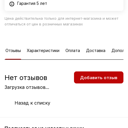
Гарантия 5 лет
Цена действительна только для интернет-магазина и может
отличаться от цен в розничных магазинах
Отзывы
Характеристики
Оплата
Доставка
Дополн
Нет отзывов
Добавить отзыв
Загрузка отзывов...
Назад к списку