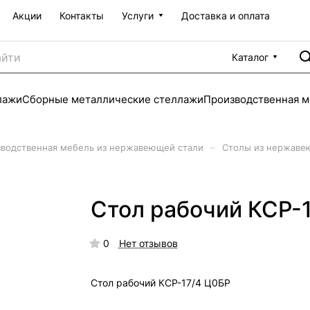
Акции
Контакты
Услуги
Доставка и оплата
Каталог
лажи
Сборные металлические стеллажи
Производственная м
–
водственная мебель из нержавеющей стали
Столы из нержаве
Стол рабочий КСР-
0
Нет отзывов
Стол рабочий КСР-17/4 Ц0БР