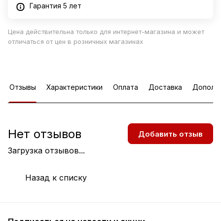
Гарантия 5 лет
Цена действительна только для интернет-магазина и может
отличаться от цен в розничных магазинах
Отзывы
Характеристики
Оплата
Доставка
Дополн
Нет отзывов
Добавить отзыв
Загрузка отзывов...
Назад к списку