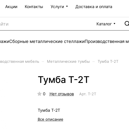
Акции
Контакты
Услуги
Доставка и оплата
Каталог
лажи
Сборные металлические стеллажи
Производственная м
–
–
водственная мебель
Металлические тумбы
Тумба Т-2Т
Тумба Т-2Т
0
Нет отзывов
Арт.
Т-2Т
Тумба Т-2Т
Все описание