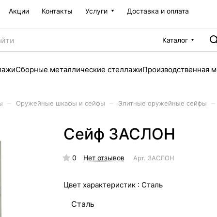
Акции
Контакты
Услуги
Доставка и оплата
Каталог
лажи
Сборные металлические стеллажи
Производственная м
–
–
–
ы
Оружейные шкафы и сейфы
Элитные оружейные сейфы
Сейф ЗАСЛОН
0
Нет отзывов
Арт.
ЗАСЛОН
Цвет характеристик :
Сталь
Сталь