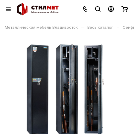
–
–
Металлическая мебель Владивосток
Весь каталог
Сейф