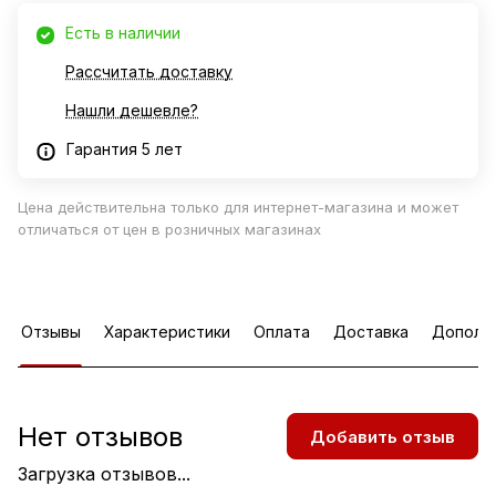
Есть в наличии
Рассчитать доставку
Нашли дешевле?
Гарантия 5 лет
Цена действительна только для интернет-магазина и может
отличаться от цен в розничных магазинах
Отзывы
Характеристики
Оплата
Доставка
Дополн
Нет отзывов
Добавить отзыв
Загрузка отзывов...