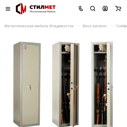
–
–
Металлическая мебель Владивосток
Весь каталог
Сейф