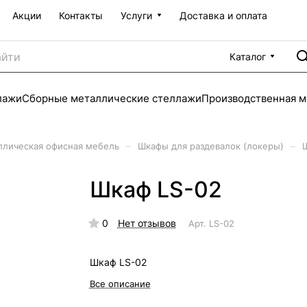
Акции
Контакты
Услуги
Доставка и оплата
Каталог
лажи
Сборные металлические стеллажи
Производственная м
–
–
лическая офисная мебель
Шкафы для раздевалок (локеры)
Шкаф LS-02
0
Нет отзывов
Арт.
LS-02
Шкаф LS-02
Все описание