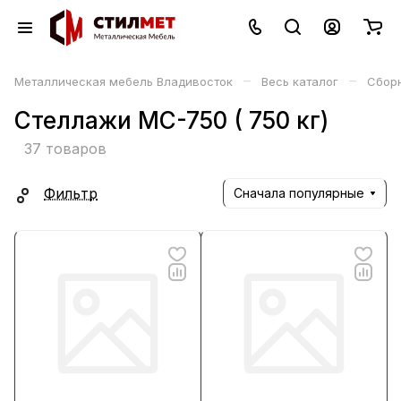
–
–
Металлическая мебель Владивосток
Весь каталог
Сбор
Стеллажи MC-750 ( 750 кг)
37 товаров
Фильтр
Сначала популярные