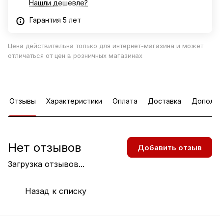
Нашли дешевле?
Гарантия 5 лет
Цена действительна только для интернет-магазина и может
отличаться от цен в розничных магазинах
Отзывы
Характеристики
Оплата
Доставка
Дополн
Нет отзывов
Добавить отзыв
Загрузка отзывов...
Назад к списку