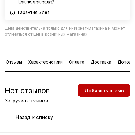
Нашли дешевле?
Гарантия 5 лет
Цена действительна только для интернет-магазина и может
отличаться от цен в розничных магазинах
Отзывы
Характеристики
Оплата
Доставка
Дополн
Нет отзывов
Добавить отзыв
Загрузка отзывов...
Назад к списку