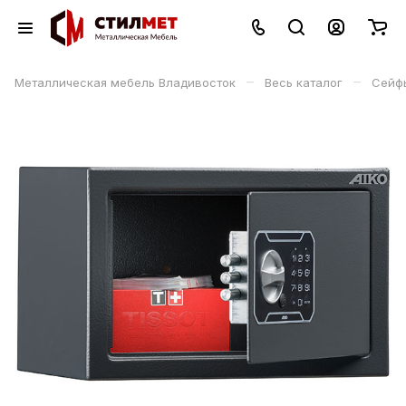
–
–
Металлическая мебель Владивосток
Весь каталог
Сейф