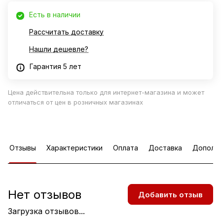
Есть в наличии
Рассчитать доставку
Нашли дешевле?
Гарантия 5 лет
Цена действительна только для интернет-магазина и может
отличаться от цен в розничных магазинах
Отзывы
Характеристики
Оплата
Доставка
Дополн
Нет отзывов
Добавить отзыв
Загрузка отзывов...